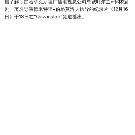
据了解，由哈萨克斯坦广播电视总公司总裁叶尔兰•卡林编
剧、著名导演德米特里•伯格莫洛夫执导的纪录片《12月16
日》于18日在"Qazaqstan"频道播出。