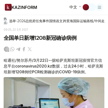
中文
KAZINFORM
热
选举-2026
总统府
任免
事件
国情咨文
跨里海国际运输路线/中间走
点:
09:25, 22 3月 2021
全国单日新增1208新冠确诊病例
哈通社/努尔苏丹/3月22日--据哈萨克斯坦新冠疫情官方信
息平台coronavirus2020.kz数据，过去24小时，哈萨克斯
坦新增1208例经PCR检测确诊的COVID-19病例。