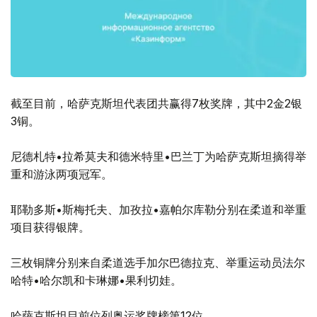
截至目前，哈萨克斯坦代表团共赢得7枚奖牌，其中2金2银
3铜。
尼德札特•拉希莫夫和德米特里•巴兰丁为哈萨克斯坦摘得举
重和游泳两项冠军。
耶勒多斯•斯梅托夫、加孜拉•嘉帕尔库勒分别在柔道和举重
项目获得银牌。
三枚铜牌分别来自柔道选手加尔巴德拉克、举重运动员法尔
哈特•哈尔凯和卡琳娜•果利切娃。
哈萨克斯坦目前位列奥运奖牌榜第12位。