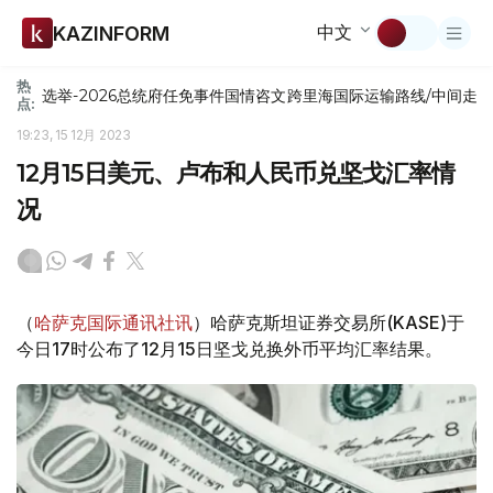
中文
KAZINFORM
热
选举-2026
总统府
任免
事件
国情咨文
跨里海国际运输路线/中间走
点:
19:23, 15 12月 2023
12月15日美元、卢布和人民币兑坚戈汇率情
况
（
哈萨克国际通讯社讯
）哈萨克斯坦证券交易所(KASE)于
今日17时公布了12月15日坚戈兑换外币平均汇率结果。