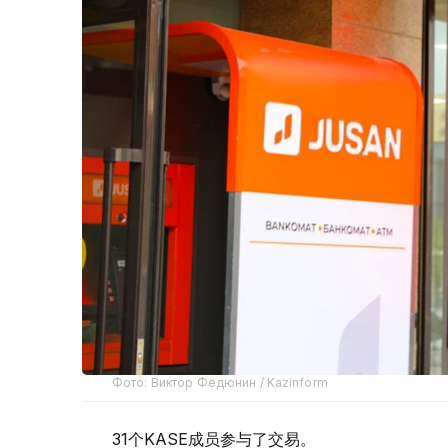
Фото: Виктор Федюнин / Kazinform
31个KASE成员参与了交易。