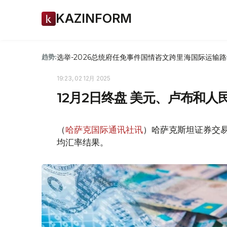
KAZINFORM
选举-2026
总统府
任免
事件
国情咨文
跨里海国际运输路
趋势:
19:23, 02 12月 2025
12月2日终盘 美元、卢布和
（
哈萨克国际通讯社讯
）哈萨克斯坦证券交易所
均汇率结果。