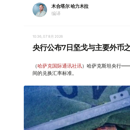
木合塔尔 哈力木拉
编译
10:36, 07 8月 2026
央行公布7日坚戈与主要外币
（
哈萨克国际通讯社讯
）哈萨克斯坦央行—
间的兑换汇率标准。