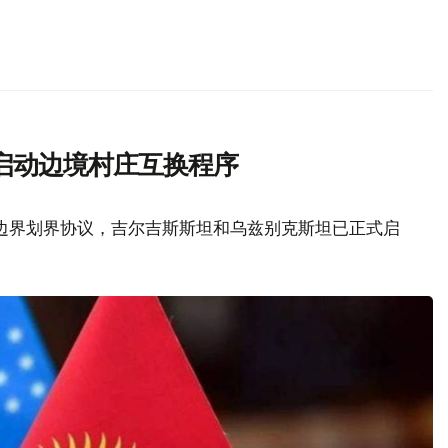
启动边境村庄互换程序
边界划界协议，吉尔吉斯斯坦和乌兹别克斯坦已正式启