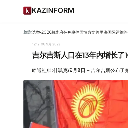
KAZINFORM
选举-2026
总统府
任免
事件
国情咨文
跨里海国际运输路
趋势:
12:12, 08 9月 2022
吉尔吉斯人口在13年内增长了1
哈通社/比什凯克/9月8日 – 吉尔吉斯公布