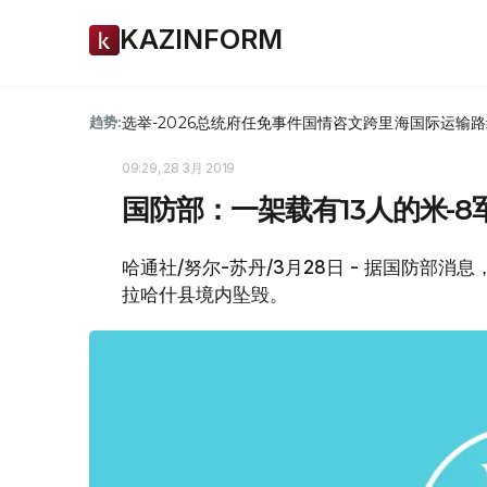
KAZINFORM
选举-2026
总统府
任免
事件
国情咨文
跨里海国际运输路
趋势:
09:29, 28 3月 2019
国防部：一架载有13人的米-
哈通社/努尔-苏丹/3月28日 - 据国防部
拉哈什县境内坠毁。