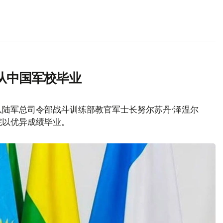
从中国军校毕业
队陆军总司令部战斗训练部教官军士长努尔苏丹·泽涅尔
院以优异成绩毕业。