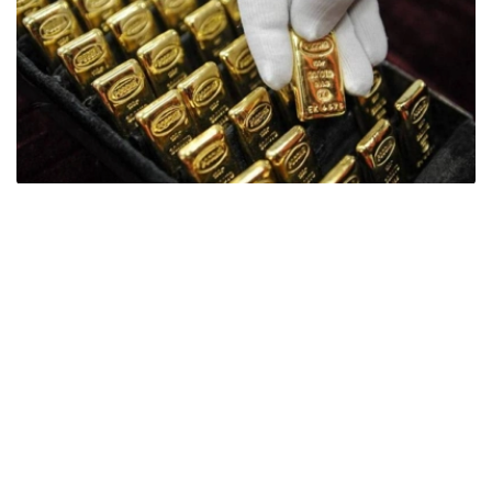
Фото: ӨзА
季度报告显示，哈萨克斯坦国家银行黄金储备增加了15吨。
波兰是2026年第二季度最大的黄金买家。该国在2026年第
二季度增加了51吨黄金储备。
中国购买了33吨黄金，乌兹别克斯坦购买了16吨，哈萨克
斯坦购买了15吨。约旦和捷克共和国的中央银行也分别增加
了6吨黄金储备。
全球各国央行在第二季度共购买了约289吨黄金，比2025年
同期增长了62%。去年同期，黄金购买量约为178吨。