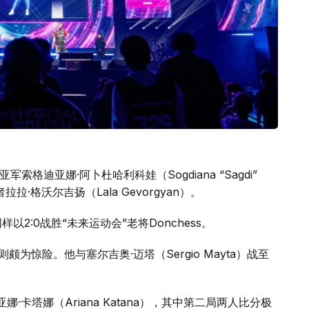
赛事亚军索格迪亚娜·阿卜杜哈利科娃（Sogdiana “Sagdi”
者拉拉·格沃尔吉扬（Lala Gevorgyan）。
）同样以2:0战胜“未来运动会”老将Donchess。
战则颇为惊险。他与塞尔吉奥·迈塔（Sergio Mayta）战至
阿丽亚娜·卡塔娜（Ariana Katana），其中第二局两人比分极