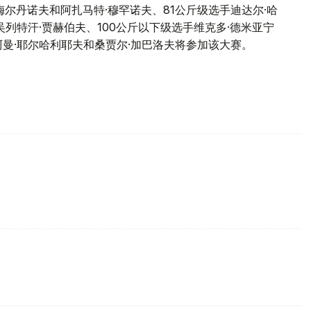
梅尔丹诺夫和阿扎马特·穆罕诺夫、81公斤级选手迪达尔·哈
吴列特汗·贾赫伯夫、100公斤以下级选手维克多·德米亚宁
曼·耶尔哈利耶夫和桑贾尔·加巴洛夫将参加该大赛。