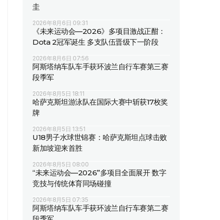
圭
2026年8月6日 09:31
《未来运动会—2026》多项目激战正酣：
Dota 2冠军诞生 多支队伍晋级下一阶段
2026年8月6日 07:56
阿斯塔纳车队车手获环波兰自行车赛第三赛
段季军
2026年8月5日 18:11
哈萨克斯坦游泳队在国际大赛中斩获17枚奖
牌
2026年8月5日 13:51
U18男子水球世锦赛：哈萨克斯坦点球击败
新加坡迎来首胜
2026年8月5日 08:00
“未来运动会—2026”多项目全面展开 数字
竞技与传统体育同场碰撞
2026年8月5日 07:35
阿斯塔纳车队车手获环波兰自行车赛第二赛
段季军