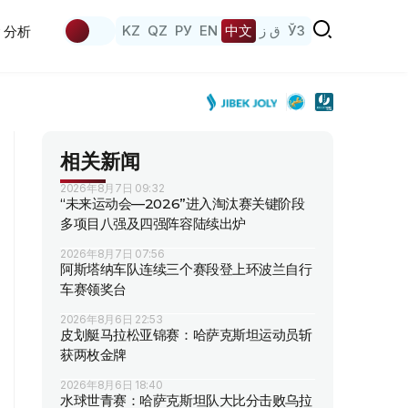
KZ
QZ
РУ
EN
中文
ق ز
ЎЗ
分析
相关新闻
2026年8月7日 09:32
“未来运动会—2026”进入淘汰赛关键阶段
多项目八强及四强阵容陆续出炉
2026年8月7日 07:56
阿斯塔纳车队连续三个赛段登上环波兰自行
车赛领奖台
2026年8月6日 22:53
皮划艇马拉松亚锦赛：哈萨克斯坦运动员斩
获两枚金牌
2026年8月6日 18:40
水球世青赛：哈萨克斯坦队大比分击败乌拉