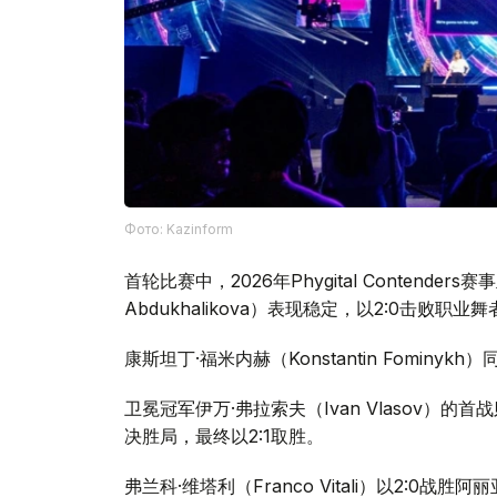
Фото: Kazinform
首轮比赛中，2026年Phygital Contenders
Abdukhalikova）表现稳定，以2:0击败职业舞
康斯坦丁·福米内赫（Konstantin Fominykh
卫冕冠军伊万·弗拉索夫（Ivan Vlasov）的首
决胜局，最终以2:1取胜。
弗兰科·维塔利（Franco Vitali）以2:0战胜