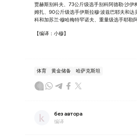
贾赫斯别科夫、73公斤级选手别科阿德勒·沙伊
姆扎、90公斤级选手伊斯拉穆·波兹巴耶夫和达
科和加苏兰·穆哈梅特罕诺夫、重量级选手耶勒阿
【编译：小穆】
体育
黄金储备
哈萨克斯坦
без автора
编译