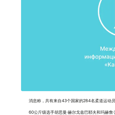
消息称，共有来自43个国家的284名柔道运动
60公斤级选手胡思曼·赫尔戈兹巴耶夫和玛赫詹·