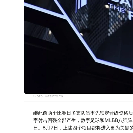
Фото: Kazinform
继此前两个比赛日多支队伍率先锁定晋级资格后
字射击四强全部产生，数字足球和MLBB八强
日。8月7日，上述四个项目都将进入更为关键