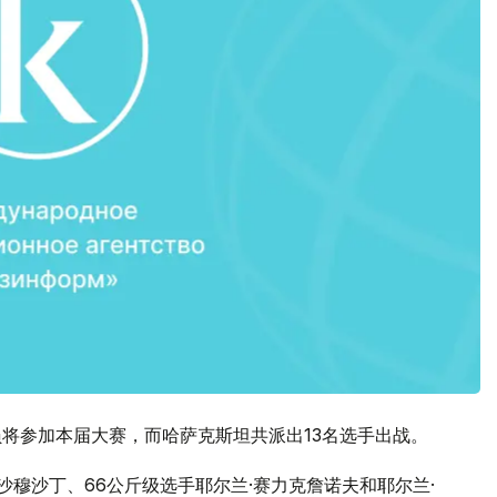
员将参加本届大赛，而哈萨克斯坦共派出13名选手出战。
沙穆沙丁、66公斤级选手耶尔兰·赛力克詹诺夫和耶尔兰·