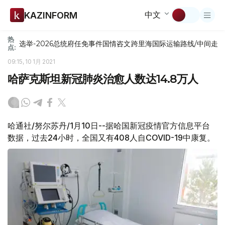
中文
KAZINFORM
热
选举-2026
总统府
任免
事件
国情咨文
跨里海国际运输路线/中间走
点:
09:15, 10 1月 2021
哈萨克斯坦新冠肺炎治愈人数达14.8万人
哈通社/努尔苏丹/1月10日--据哈国新冠疫情官方信息平台
数据，过去24小时，全国又有408人自COVID-19中康复。