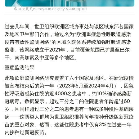
Фото: ҚР Денсаулық сақтау министрлігі
过去几年间，世卫组织欧洲区域办事处与该区域东部各国家
及地区卫生部门合作，通过名为“欧洲重症急性呼吸道感染
疫苗有效性监测网络”的区域医院体系持续加强呼吸道感染
监测。该网络成立于2021年，目前覆盖范围已扩展至巴尔
干、南高加索及中亚等多个地区。
重症监测结果
此项欧洲监测网络研究覆盖了六个国家及地区。在新冠疫情
被宣布结束后的第一年（2023年5月至2024年4月），因急
性呼吸道感染住院的近4000名患者中，约10%确诊感染新
冠病毒。数据显示，超过三分之二的住院患者年龄超过60
岁，且同样超过三分之二的患者患有一种或多种慢性基础疾
病——这两类人群均为世卫组织推荐每年接种升级版新冠疫
苗的重点对象。然而，这些住院患者中仅有3%在过去一年
内接种过新冠疫苗。