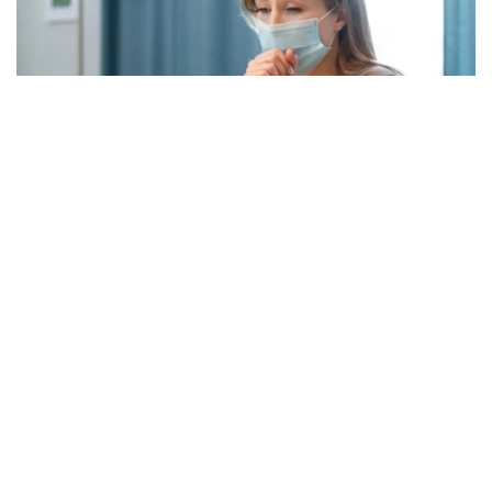
Фото: freepik.com
本次流感季较往年提前约四周到来。在世卫组织欧洲区域报
告数据的38个国家中，至少27国正面临高或极高的流感活
跃水平。
在爱尔兰、吉尔吉斯斯坦、黑山、塞尔维亚、斯洛文尼亚及
英国六国，接受流感样症状检测的患者中超过半数确诊感染
流感病毒。
世卫组织欧洲区域主任克鲁格指出，新型流感毒株——