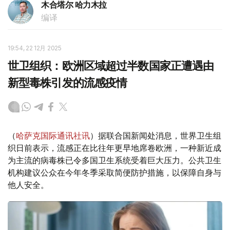
木合塔尔 哈力木拉
编译
19:54, 22 12月 2025
世卫组织：欧洲区域超过半数国家正遭遇由
新型毒株引发的流感疫情
（
哈萨克国际通讯社讯
）据联合国新闻处消息，世界卫生组
织日前表示，流感正在比往年更早地席卷欧洲，一种新近成
为主流的病毒株已令多国卫生系统受着巨大压力。公共卫生
机构建议公众在今年冬季采取简便防护措施，以保障自身与
他人安全。