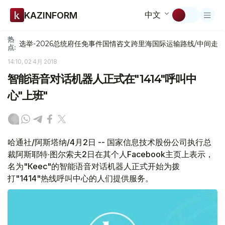
中文
KAZINFORM
热
选举-2026
总统府
任免
事件
国情咨文
跨里海国际运输路线/中间走
点:
14:10, 02 4月 2018
智能语音对话机器人正式在"1414"呼叫中
心"上班"
哈通社/阿斯塔纳/4月2日 -- 国家信息技术股份公司执行总
裁阿斯耶特·图尔索夫2日在其个人Facebook主页上表示，
名为"Кеңес"的智能语音对话机器人正式开始为拨
打"1414"热线呼叫中心的人们提供服务。