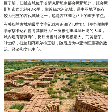
据了解，扫兰古城位于哈萨克斯坦南部突厥斯坦州，距突厥
斯坦市西北约43公里，靠近锡尔河流域，是中亚地区保存
较为完整的古代城址之一，也是古丝绸之路上的重要节点。
有关扫兰古城的最早文字记载可追溯至10世纪。阿拉伯地理
学家穆卡达西曾将其描述为“一座被七重城墙环绕的大城，
城内建有清真寺”，反映出当时城市规模宏大、商贸繁荣。
11世纪，扫兰归附塞尔柱王朝，随后成为中亚地区重要的政
治、经济和文化中心。