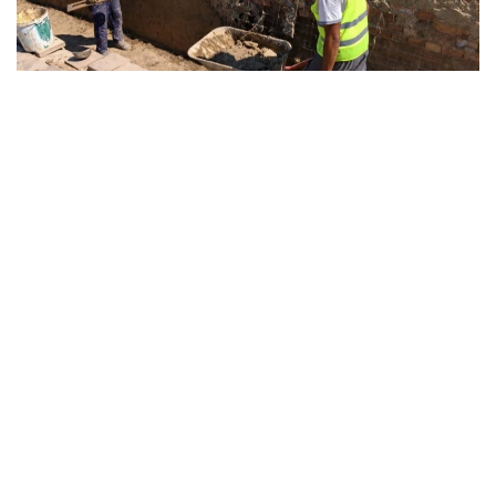
Фото: 文化部
随着丝绸之路逐渐衰落以及中亚地区长期战乱，扫兰古城也
逐步走向没落。如今，这座历经千年沧桑的古城遗址已成为
哈萨克斯坦重要的历史文化遗产，为研究中亚文明、丝绸之
路贸易和古代城市发展提供了珍贵实物资料。
据此前报道，近日，一支考古团队在突厥斯坦州赛拉姆—乌
盖姆国家自然公园内乌什巴斯托别古城遗址进行考古发掘
时，发现一件属于古典时代的玻璃器残片。这是该遗址近
20年来首次出土此类文物，为研究康居国时期与萨尔马特
人及古典世界之间的贸易往来和文化交流提供了新的
实物证