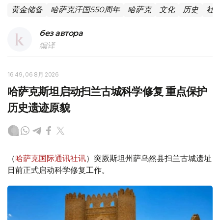
黄金储备
哈萨克汗国550周年
哈萨克
文化
历史
社
без автора
编译
16:49, 06 8月 2026
哈萨克斯坦启动扫兰古城科学修复 重点保护
历史遗迹原貌
（
哈萨克国际通讯社讯
）突厥斯坦州萨乌然县扫兰古城遗址
日前正式启动科学修复工作。