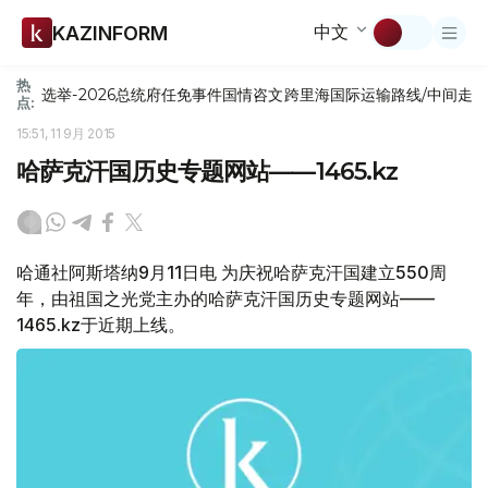
中文
KAZINFORM
热
选举-2026
总统府
任免
事件
国情咨文
跨里海国际运输路线/中间走
点:
15:51, 11 9月 2015
哈萨克汗国历史专题网站——1465.kz
哈通社阿斯塔纳9月11日电 为庆祝哈萨克汗国建立550周
年，由祖国之光党主办的哈萨克汗国历史专题网站——
1465.kz于近期上线。