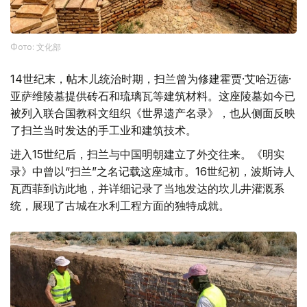
Фото: 文化部
14世纪末，帖木儿统治时期，扫兰曾为修建霍贾·艾哈迈德·
亚萨维陵墓提供砖石和琉璃瓦等建筑材料。这座陵墓如今已
被列入联合国教科文组织《世界遗产名录》，也从侧面反映
了扫兰当时发达的手工业和建筑技术。
进入15世纪后，扫兰与中国明朝建立了外交往来。《明实
录》中曾以“扫兰”之名记载这座城市。16世纪初，波斯诗人
瓦西菲到访此地，并详细记录了当地发达的坎儿井灌溉系
统，展现了古城在水利工程方面的独特成就。