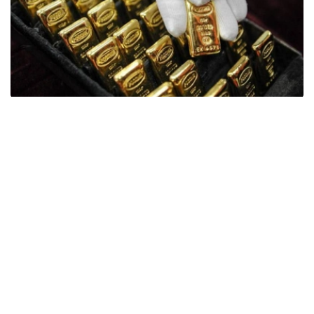
Фото: ӨзА
季度报告显示，哈萨克斯坦国家银行黄金储备增加了15吨。
波兰是2026年第二季度最大的黄金买家。该国在2026年第
二季度增加了51吨黄金储备。
中国购买了33吨黄金，乌兹别克斯坦购买了16吨，哈萨克
斯坦购买了15吨。约旦和捷克共和国的中央银行也分别增加
了6吨黄金储备。
全球各国央行在第二季度共购买了约289吨黄金，比2025年
同期增长了62%。去年同期，黄金购买量约为178吨。
世界黄金协会称，黄金需求的增长受到地缘政治不确定性、