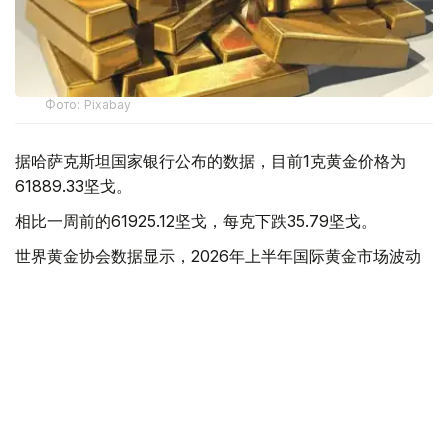
Фото: Pixabay
据哈萨克斯坦国家银行公布的数据，目前1克黄金价格为
61889.33坚戈。
相比一周前的61925.12坚戈，每克下跌35.79坚戈。
世界黄金协会数据显示，2026年上半年国际黄金市场波动
明显。今年1月，国际金价曾12次刷新历史纪录，最高升至
每金衡盎司5405美元；但到6月，金价一度回落至每金衡盎
司4002美元。
世界黄金协会表示，下半年黄金价格走势将主要受到地缘政
治局势、利率变化以及投资者市场情绪等因素影响。
在当前市场环境保持不变的情况下，预计到今年年底，国际