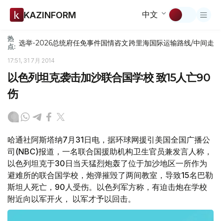
中文
KAZINFORM
热
选举-2026
总统府
任免
事件
国情咨文
跨里海国际运输路线/中间走
点:
17:51, 31 7月 2014
以色列坦克袭击加沙联合国学校 致15人亡90
伤
哈通社阿斯塔纳7月31日电，据环球网援引美国全国广播公
司(NBC)报道，一名联合国援助机构卫生官员兼发言人称，
以色列坦克于30日当天猛烈炮轰了位于加沙地区一所作为
避难所的联合国学校，炮弹摧毁了两间教室，导致15名巴勒
斯坦人死亡，90人受伤。以色列军方称，有迫击炮在学校
附近向以军开火， 以军才予以回击。