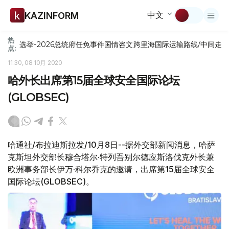
中文
KAZINFORM
热
选举-2026
总统府
任免
事件
国情咨文
跨里海国际运输路线/中间走
点:
11:30, 08 10月 2020
哈外长出席第15届全球安全国际论坛
(GLOBSEC)
哈通社/布拉迪斯拉发/10月8日--据外交部新闻消息，哈萨
克斯坦外交部长穆合塔尔·特列吾别尔德应斯洛伐克外长兼
欧洲事务部长伊万·科尔乔克的邀请，出席第15届全球安全
国际论坛(GLOBSEC)。