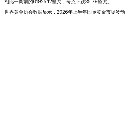
相比一周前的61925.12坚戈，每克下跌35.79坚戈。
世界黄金协会数据显示，2026年上半年国际黄金市场波动
明显。今年1月，国际金价曾12次刷新历史纪录，最高升至
每金衡盎司5405美元；但到6月，金价一度回落至每金衡盎
司4002美元。
世界黄金协会表示，下半年黄金价格走势将主要受到地缘政
治局势、利率变化以及投资者市场情绪等因素影响。
在当前市场环境保持不变的情况下，预计到今年年底，国际
金价将围绕每金衡盎司4100美元上下约5%的区间波动。
黄金储备
经济
木合塔尔 木拉提
编译
11:51, 03 7月 2026