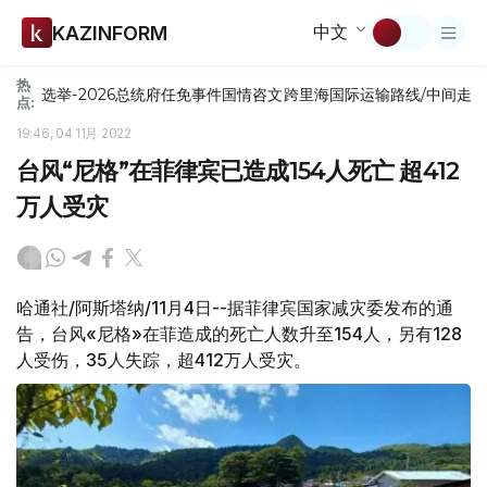
中文
KAZINFORM
热
选举-2026
总统府
任免
事件
国情咨文
跨里海国际运输路线/中间走
点:
19:46, 04 11月 2022
台风“尼格”在菲律宾已造成154人死亡 超412
万人受灾
哈通社/阿斯塔纳/11月4日--据菲律宾国家减灾委发布的通
告，台风«尼格»在菲造成的死亡人数升至154人，另有128
人受伤，35人失踪，超412万人受灾。