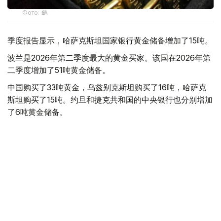
Фото: ӨзА
季度报告显示，哈萨克斯坦国家银行黄金储备增加了15吨。
波兰是2026年第二季度最大的黄金买家。该国在2026年第
二季度增加了51吨黄金储备。
中国购买了33吨黄金，乌兹别克斯坦购买了16吨，哈萨克
斯坦购买了15吨。约旦和捷克共和国的中央银行也分别增加
了6吨黄金储备。
全球各国央行在第二季度共购买了约289吨黄金，比2025年
同期增长了62%。去年同期，黄金购买量约为178吨。
世界黄金协会称，黄金需求的增长受到地缘政治不确定性、
本季度贵金属价格下跌，以及各国寻求国际储备多元化等因
素的影响。
根据该协会进行的一项调查，89%的央行行长预计未来一
年全球黄金储备量将会增加。45%的受访者表示，他们的