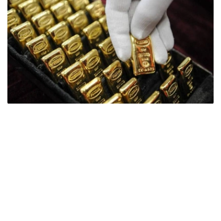
Фото: ӨзА
季度报告显示，哈萨克斯坦国家银行黄金储备增加了15吨。
波兰是2026年第二季度最大的黄金买家。该国在2026年第
二季度增加了51吨黄金储备。
中国购买了33吨黄金，乌兹别克斯坦购买了16吨，哈萨克
斯坦购买了15吨。约旦和捷克共和国的中央银行也分别增加
了6吨黄金储备。