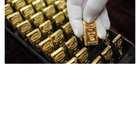
Фото: ӨзА
季度报告显示，哈萨克斯坦国家银行黄金储备增加了15吨。
波兰是2026年第二季度最大的黄金买家。该国在2026年第
二季度增加了51吨黄金储备。
中国购买了33吨黄金，乌兹别克斯坦购买了16吨，哈萨克
斯坦购买了15吨。约旦和捷克共和国的中央银行也分别增加
了6吨黄金储备。