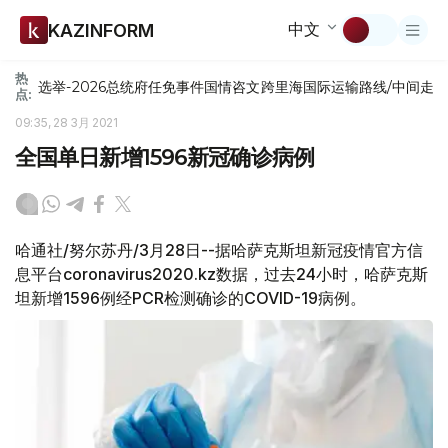
中文
KAZINFORM
热
选举-2026
总统府
任免
事件
国情咨文
跨里海国际运输路线/中间走
点:
09:35, 28 3月 2021
全国单日新增1596新冠确诊病例
哈通社/努尔苏丹/3月28日--据哈萨克斯坦新冠疫情官方信
息平台coronavirus2020.kz数据，过去24小时，哈萨克斯
坦新增1596例经PCR检测确诊的COVID-19病例。