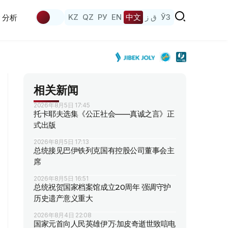
KZ
QZ
РУ
EN
中文
ق ز
ЎЗ
分析
相关新闻
2026年8月5日 17:45
托卡耶夫选集《公正社会——真诚之言》正
式出版
2026年8月5日 17:13
总统接见巴伊铁列克国有控股公司董事会主
席
2026年8月5日 16:51
总统祝贺国家档案馆成立20周年 强调守护
历史遗产意义重大
2026年8月4日 22:08
国家元首向人民英雄伊万·加皮奇逝世致唁电