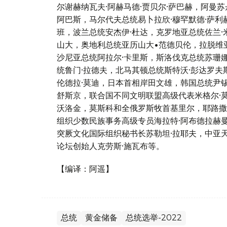
尔谢赫纳瓦夫·阿赫马德·贾贝尔·萨巴赫，阿曼苏
阿巴斯，马尔代夫总统易卜拉欣·穆罕默德·萨利
班，波兰总统安杰伊·杜达，克罗地亚总统佐兰·
山大，奥地利总统亚历山大•范德贝伦，拉脱维
沙尼亚总统阿拉尔·卡里斯，斯洛伐克总统苏珊娜
统鲁门·拉德夫，北马其顿总统斯特沃·彭达罗夫
伦德拉·莫迪，日本首相岸田文雄，韩国总统尹锡
舒斯京，联合国不同文明联盟高级代表米格尔·
沃洛金，莫斯科和全俄罗斯牧首基里尔，耶路撒
组织少数民族事务高级专员海拉特·阿布德拉赫
突厥文化国际组织秘书长苏勒坦·拉耶夫，中亚天
论坛创始人克劳斯·施瓦布等。
【编译：阿遥】
总统
黄金储备
总统选举-2022