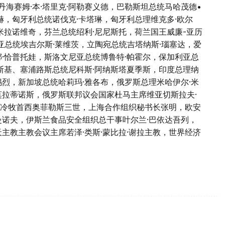
丹海赛姆·本·塔里克·阿勒赛义德，巴勒斯坦总统马哈茂德•
赫，匈牙利总统诺伐克·卡塔琳，匈牙利总理维克多·欧尔
米拉诺维奇，芬兰总统绍利·尼尼斯托，荷兰国王威廉-亚历
亚总统埃吉尔斯·莱维茨，立陶宛总统吉塔纳斯·瑙塞达，爱
·恰普托娃，斯洛文尼亚总统博鲁特·帕霍尔，保加利亚总
斯基、塞浦路斯总统尼科斯·阿纳斯塔夏季斯，印度总理纳
烈，新加坡总统哈莉玛·雅各布，俄罗斯总理米哈伊尔·米
莫拉蒂诺斯，俄罗斯联邦议会国家杜马主席维亚切斯拉夫·
冷牧首西奥菲勒斯三世，上海合作组织秘书长张明，欧安
曼诺夫，伊斯兰食品安全组织总干事叶尔兰·巴依达吾列，
主教主教会议主席若泽·类斯·蒙比拉·谢拉主教，世界经济