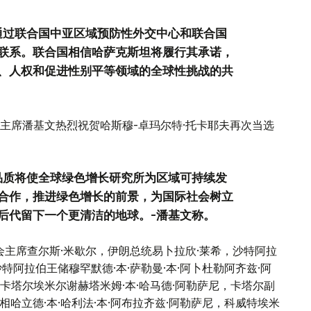
通过联合国中亚区域预防性外交中心和联合国
联系。联合国相信哈萨克斯坦将履行其承诺，
、人权和促进性别平等领域的全球性挑战的共
主席潘基文热烈祝贺哈斯穆-卓玛尔特·托卡耶夫再次当选
品质将使全球绿色增长研究所为区域可持续发
合作，推进绿色增长的前景，为国际社会树立
后代留下一个更清洁的地球。-潘基文称。
会主席查尔斯·米歇尔，伊朗总统易卜拉欣·莱希，沙特阿拉
特阿拉伯王储穆罕默德·本·萨勒曼·本·阿卜杜勒阿齐兹·阿
塔尔埃米尔谢赫塔米姆·本·哈马德·阿勒萨尼，卡塔尔副
相哈立德·本·哈利法·本·阿布拉齐兹·阿勒萨尼，科威特埃米