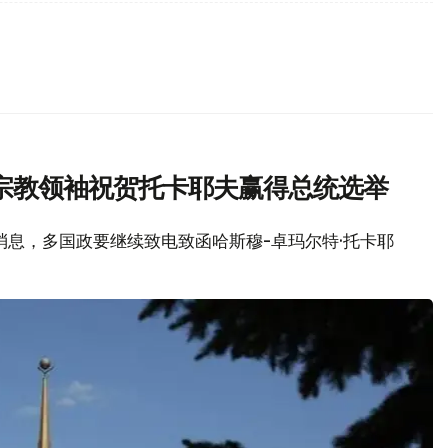
宗教领袖祝贺托卡耶夫赢得总统选举
局消息，多国政要继续致电致函哈斯穆-卓玛尔特·托卡耶