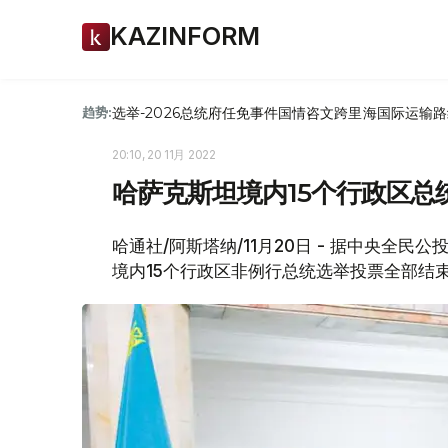
KAZINFORM
选举-2026
总统府
任免
事件
国情咨文
跨里海国际运输路
趋势:
20:10, 20 11月 2022
哈萨克斯坦境内15个行政区总
哈通社/阿斯塔纳/11月20日 - 据中央全民
境内15个行政区非例行总统选举投票全部结