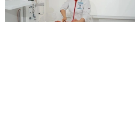
Фото: Kazinform
据介绍，目前哈萨克斯坦每年为约1400名新生儿实施手
术，全国各地区围产期中心均可提供相关专科医疗服务。
卫生部表示，在胎儿被诊断出患有先天性畸形后，孕妇将被
转诊至专业围产期中心，制定妊娠管理方案、分娩时间及方
式，并提前组建医疗团队，为新生儿出生后立即实施救治做
好准备。
目前，现代产前诊断技术可在孕18至20周发现多种先天性
疾病，为新生儿出生后尽早接受手术治疗创造条件。
自2025年8月起，哈萨克斯坦实施“Аналар саулығы”（母