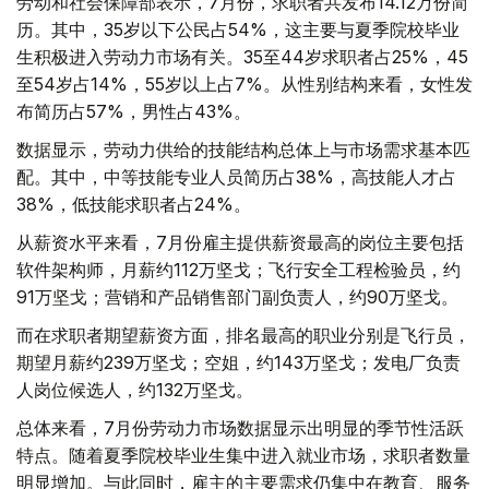
劳动和社会保障部表示，7月份，求职者共发布14.12万份简
历。其中，35岁以下公民占54%，这主要与夏季院校毕业
生积极进入劳动力市场有关。35至44岁求职者占25%，45
至54岁占14%，55岁以上占7%。从性别结构来看，女性发
布简历占57%，男性占43%。
数据显示，劳动力供给的技能结构总体上与市场需求基本匹
配。其中，中等技能专业人员简历占38%，高技能人才占
38%，低技能求职者占24%。
从薪资水平来看，7月份雇主提供薪资最高的岗位主要包括
软件架构师，月薪约112万坚戈；飞行安全工程检验员，约
91万坚戈；营销和产品销售部门副负责人，约90万坚戈。
而在求职者期望薪资方面，排名最高的职业分别是飞行员，
期望月薪约239万坚戈；空姐，约143万坚戈；发电厂负责
人岗位候选人，约132万坚戈。
总体来看，7月份劳动力市场数据显示出明显的季节性活跃
特点。随着夏季院校毕业生集中进入就业市场，求职者数量
明显增加。与此同时，雇主的主要需求仍集中在教育、服务