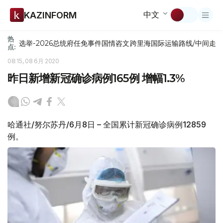
中文
KAZINFORM
热
选举-2026
总统府
任免
事件
国情咨文
跨里海国际运输路线/中间走
点:
08:15, 08 6月 2020
昨日新增新冠确诊病例165例 增幅1.3%
哈通社/努尔苏丹/6月8日 – 全国累计新冠确诊病例12859
例。