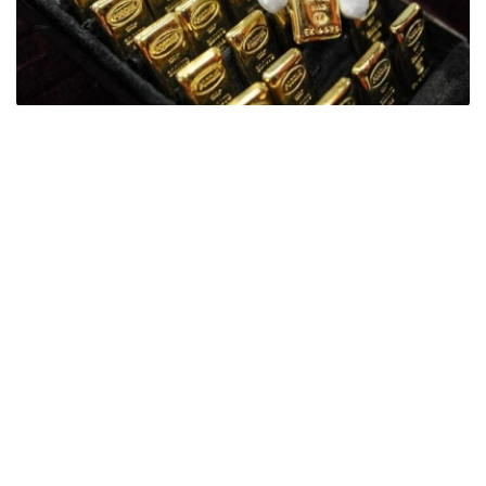
Фото: ӨзА
季度报告显示，哈萨克斯坦国家银行黄金储备增加了15吨。
波兰是2026年第二季度最大的黄金买家。该国在2026年第
二季度增加了51吨黄金储备。
中国购买了33吨黄金，乌兹别克斯坦购买了16吨，哈萨克
斯坦购买了15吨。约旦和捷克共和国的中央银行也分别增加
了6吨黄金储备。
全球各国央行在第二季度共购买了约289吨黄金，比2025年
同期增长了62%。去年同期，黄金购买量约为178吨。
世界黄金协会称，黄金需求的增长受到地缘政治不确定性、
本季度贵金属价格下跌，以及各国寻求国际储备多元化等因