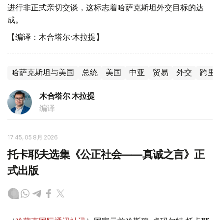
进行非正式亲切交谈，这标志着哈萨克斯坦外交目标的达
成。
【编译：木合塔尔·木拉提】
哈萨克斯坦与美国
总统
美国
中亚
贸易
外交
跨里
木合塔尔 木拉提
编译
17:45, 05 8月 2026
托卡耶夫选集《公正社会——真诚之言》正
式出版