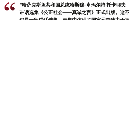
“哈萨克斯坦共和国总统哈斯穆-卓玛尔特·托卡耶夫
讲话选集《公正社会——真诚之言》正式出版。这不
仅是一部讲话选集，更集中体现了国家元首致力于把
哈萨克斯坦建设成为公正、安全、繁荣国家的发展理
念。换言之，这本书凝聚了一位将毕生奉献给国家事
业的政治家在过去30多年间形成的思想、信念和价
值追求。在编纂过程中，我们更加深刻地认识到，在
国家经历复杂转型时期，一位领导人关于国家未来和
民族发展的思考，早在数十年前便已形成，并在长期
的工作和人生实践中不断完善，最终成为今天国家政
策的重要方向。”克雷克巴耶夫表示。
他说，书中涵盖了多个领域的重要议题。认真阅读总统历年
讲话的读者，能够从中清晰感受到这一发展脉络。
“我们的目标，是通过总统本人的讲话，展现托卡耶
夫总统在这一关键历史阶段施政理念的核心，也就是
他的总统使命。我诚挚邀请所有关心国家今天与未
来、希望深入了解国家发展方向的公民阅读并研习这