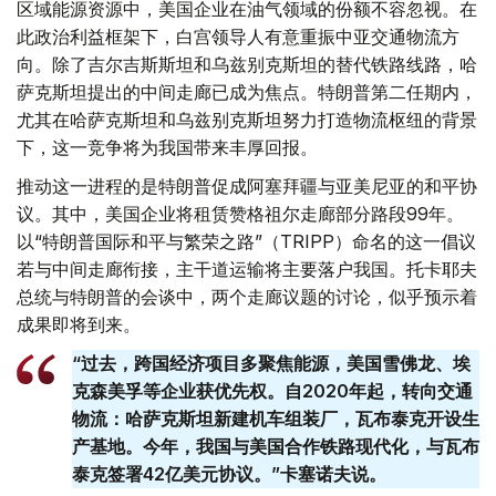
区域能源资源中，美国企业在油气领域的份额不容忽视。在
此政治利益框架下，白宫领导人有意重振中亚交通物流方
向。除了吉尔吉斯斯坦和乌兹别克斯坦的替代铁路线路，哈
萨克斯坦提出的中间走廊已成为焦点。特朗普第二任期内，
尤其在哈萨克斯坦和乌兹别克斯坦努力打造物流枢纽的背景
下，这一竞争将为我国带来丰厚回报。
推动这一进程的是特朗普促成阿塞拜疆与亚美尼亚的和平协
议。其中，美国企业将租赁赞格祖尔走廊部分路段99年。
以“特朗普国际和平与繁荣之路”（TRIPP）命名的这一倡议
若与中间走廊衔接，主干道运输将主要落户我国。托卡耶夫
总统与特朗普的会谈中，两个走廊议题的讨论，似乎预示着
成果即将到来。
“过去，跨国经济项目多聚焦能源，美国雪佛龙、埃
克森美孚等企业获优先权。自2020年起，转向交通
物流：哈萨克斯坦新建机车组装厂，瓦布泰克开设生
产基地。今年，我国与美国合作铁路现代化，与瓦布
泰克签署42亿美元协议。”卡塞诺夫说。