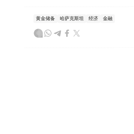
黄金储备
哈萨克斯坦
经济
金融
木合塔尔 哈力木拉
编译
08:31, 31 7月 2026
哈萨克斯坦是全球五大黄金购
（哈萨克国际通讯社讯）根据世界黄金协会（Worl
坦成为2026年第二季度全球央行黄金购买