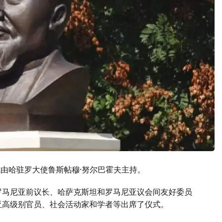
式由哈驻罗大使鲁斯帖穆·努尔巴霍夫主持。
罗马尼亚前议长、哈萨克斯坦和罗马尼亚议会间友好委员
亚高级别官员、社会活动家和学者等出席了仪式。