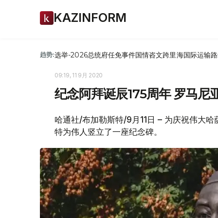
KAZINFORM
选举-2026
总统府
任免
事件
国情咨文
跨里海国际运输路
趋势:
09:19, 11 9月 2020
纪念阿拜诞辰175周年 罗马
哈通社/布加勒斯特/9月11日 – 为庆祝伟
特为伟人竖立了一座纪念碑。