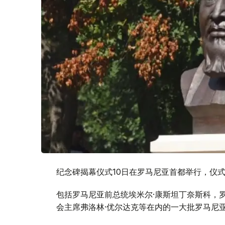
纪念碑揭幕仪式10日在罗马尼亚首都举行，仪
包括罗马尼亚前总统埃米尔·康斯坦丁奈斯科，
会主席弗洛林·优尔达克等在内的一大批罗马尼