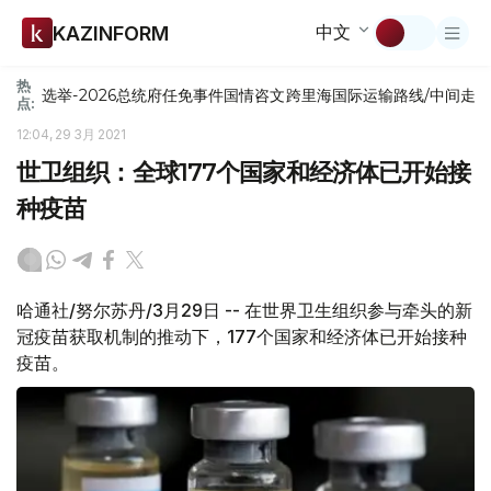
中文
KAZINFORM
热
选举-2026
总统府
任免
事件
国情咨文
跨里海国际运输路线/中间走
点:
12:04, 29 3月 2021
世卫组织：全球177个国家和经济体已开始接
种疫苗
哈通社/努尔苏丹/3月29日 -- 在世界卫生组织参与牵头的新
冠疫苗获取机制的推动下，177个国家和经济体已开始接种
疫苗。