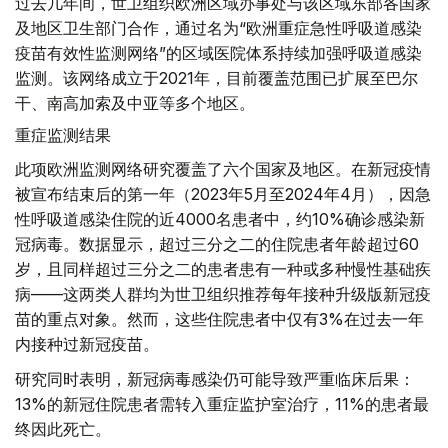
过去几年间，世卫组织欧洲区域办事处与该区域东部各国家
及地区卫生部门合作，通过名为“欧洲重症急性呼吸道感染
疫苗有效性监测网络”的区域医院体系持续加强呼吸道感染
监测。该网络成立于2021年，目前覆盖范围已扩展至巴尔
干、南高加索及中亚等多个地区。
重症监测结果
此项欧洲监测网络研究覆盖了六个国家及地区。在新冠疫情
被宣布结束后的第一年（2023年5月至2024年4月），因急
性呼吸道感染住院的近4000名患者中，约10%确诊感染新
冠病毒。数据显示，超过三分之二的住院患者年龄超过60
岁，且同样超过三分之二的患者患有一种或多种慢性基础疾
病——这两类人群均为世卫组织推荐每年接种升级版新冠疫
苗的重点对象。然而，这些住院患者中仅有3%在过去一年
内接种过新冠疫苗。
研究同时表明，新冠病毒感染仍可能导致严重临床后果：
13%的新冠住院患者需转入重症监护室治疗，11%的患者最
终因此死亡。