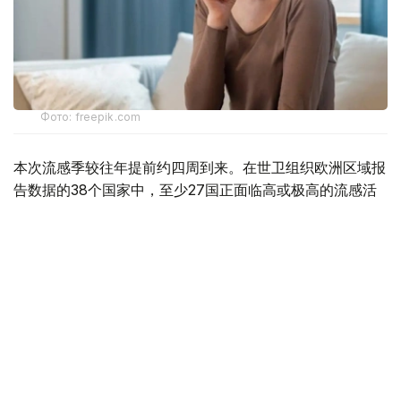
Фото: freepik.com
本次流感季较往年提前约四周到来。在世卫组织欧洲区域报
告数据的38个国家中，至少27国正面临高或极高的流感活
跃水平。
在爱尔兰、吉尔吉斯斯坦、黑山、塞尔维亚、斯洛文尼亚及
英国六国，接受流感样症状检测的患者中超过半数确诊感染
流感病毒。
世卫组织欧洲区域主任克鲁格指出，新型流感毒株——
AH3N2亚型流感病毒——正成为当前感染的主要致病原，
虽然尚无证据显示其致病严重程度有所增加。这一季节性流
感新变种已占欧洲区域确诊病例的90%，表明流感病毒的