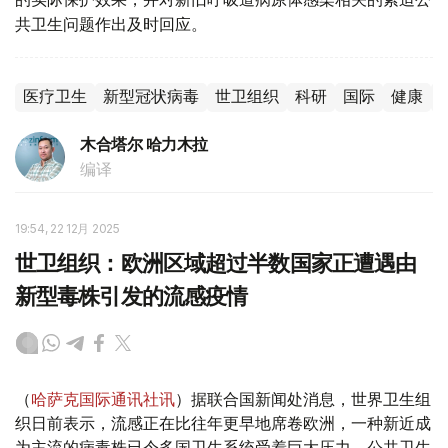
共卫生问题作出及时回应。
医疗卫生
新型冠状病毒
世卫组织
科研
国际
健康
木合塔尔 哈力木拉
编译
19:54, 22 12月 2025
世卫组织：欧洲区域超过半数国家正遭遇由
新型毒株引发的流感疫情
（
哈萨克国际通讯社讯
）据联合国新闻处消息，世界卫生组
织日前表示，流感正在比往年更早地席卷欧洲，一种新近成
为主流的病毒株已令多国卫生系统受着巨大压力。公共卫生