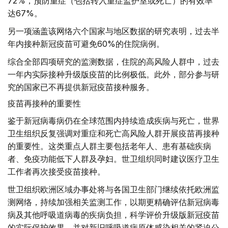
72%，预防重症（包括转入重症监护室或死亡）的有效率
达67%。
另一项涵盖该网络六个国家与地区数据的研究表明，过去半
年内接种新冠疫苗可避免60%的住院病例。
综合全部四项研究的监测数据，住院的高风险人群中，过去
一年内实际接种升级版疫苗的比例极低。此外，部分参与研
究的国家已不再提供新冠疫苗接种服务。
疫苗再接种的重要性
鉴于新冠病毒病仍在全球范围内持续造成疾病与死亡，世界
卫生组织反复强调对重症和死亡高风险人群开展疫苗再接种
的重要性。这类重点人群主要包括老年人、患有基础疾病
者、免疫功能低下人群及孕妇。世卫组织同时建议医疗卫生
工作者再次接受疫苗接种。
世卫组织欧洲区域办事处将与各国卫生部门继续依托欧洲监
测网络，持续加强相关监测工作，以期更精确评估新冠病毒
病及其他呼吸道病毒的疾病负担，科学评价升级版新冠疫苗
的实际保护效果，并对新旧呼吸道病原体感染相关的紧迫公