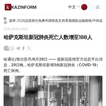
中文
KAZINFORM
热
选举-2026
总统府
任免
事件
国情咨文
跨里海国际运输路线/中间走
点:
22:55, 29 6月 2020
哈萨克斯坦新冠肺炎死亡人数增至188人
哈通社/努尔苏丹/6月29日 —— 据新冠疫情官方信息平台消
息，29日晚，哈萨克斯坦新增3例新冠肺炎（COVID-19）
死亡病例。