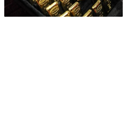
Фото: ӨзА
季度报告显示，哈萨克斯坦国家银行黄金储备增加了15吨。
波兰是2026年第二季度最大的黄金买家。该国在2026年第
二季度增加了51吨黄金储备。
中国购买了33吨黄金，乌兹别克斯坦购买了16吨，哈萨克
斯坦购买了15吨。约旦和捷克共和国的中央银行也分别增加
了6吨黄金储备。
全球各国央行在第二季度共购买了约289吨黄金，比2025年
同期增长了62%。去年同期，黄金购买量约为178吨。
世界黄金协会称，黄金需求的增长受到地缘政治不确定性、
本季度贵金属价格下跌，以及各国寻求国际储备多元化等因
素的影响。