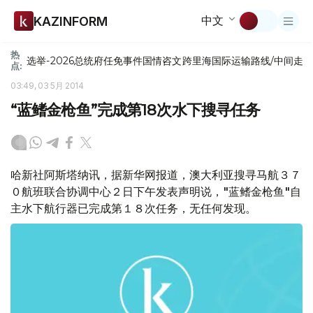
中文
KAZINFORM
热
选举-2026
总统府
任免
事件
国情咨文
跨里海国际运输路线/中间走
点:
03:49, 03 5月 2014
“蓝鳍金枪鱼”完成第18次水下搜寻任务
哈新社阿斯塔纳讯，据新华网报道，澳大利亚搜寻马航３７
０航班联合协调中心２日下午发表声明说，"蓝鳍金枪鱼"自
主水下航行器已完成第１８次任务，无任何发现。