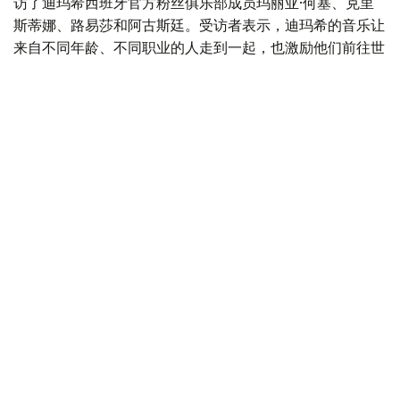
访了迪玛希西班牙官方粉丝俱乐部成员玛丽亚·何塞、克里
斯蒂娜、路易莎和阿古斯廷。受访者表示，迪玛希的音乐让
来自不同年龄、不同职业的人走到一起，也激励他们前往世
界各地旅行，并进一步了解哈萨克斯坦文化。
文章回顾了迪玛希从早期音乐创作到2017年参加中国综艺
节目《歌手》（Singer）并走向国际舞台的发展历程，认为
其出色的演唱实力、跨越多种音乐风格的能力以及不断扩大
的国际影响力，是吸引全球乐迷的重要原因。
《世界报》还特别介绍了西班牙“Dears”粉丝社群。报道
称，迪玛希西班牙官方粉丝俱乐部拥有数百名正式会员，而
线上粉丝社群规模已接近1.8万人。
不少粉丝还会专程前往世界各地观看迪玛希演唱会，并将这
种跨国追随偶像演出的旅行戏称为“迪玛希旅游”。
报道还介绍了导演戴维·科良特斯（David Collantes）拍摄
的纪录片《Al compás de su voz》（《伴随他的歌
声》）。影片聚焦迪玛希在西班牙的粉丝群体，讲述他的音
乐如何跨越国界，连接不同国家的人们，并成为他们生活中