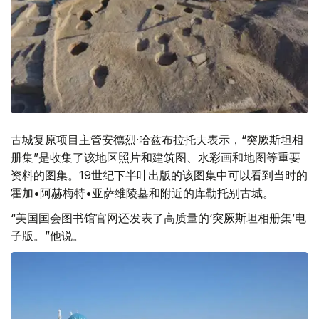
古城复原项目主管安德烈·哈兹布拉托夫表示，“突厥斯坦相
册集”是收集了该地区照片和建筑图、水彩画和地图等重要
资料的图集。19世纪下半叶出版的该图集中可以看到当时的
霍加•阿赫梅特•亚萨维陵墓和附近的库勒托别古城。
“美国国会图书馆官网还发表了高质量的‘突厥斯坦相册集’电
子版。”他说。