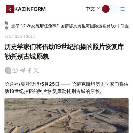
中文
KAZINFORM
热
选举-2026
总统府
任免
事件
国情咨文
跨里海国际运输路线/中间走
点:
22:54, 25 5月 2020
历史学家们将借助19世纪拍摄的照片恢复库
勒托别古城原貌
哈通社/突厥斯坦/5月25日 —— 哈萨克斯坦历史学家们将借
助19世纪拍摄的照片恢复库勒托别古城的原貌。