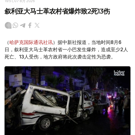
19:51, 07 8月 2026
叙利亚大马士革农村省爆炸致2死13伤
（
哈萨克国际通讯社讯
）据中新社报道，当地时间8月6
日，叙利亚大马士革农村省一小巴发生爆炸，造成至少2人
死亡、13人受伤，地方政府将此次袭击定性为恐袭。