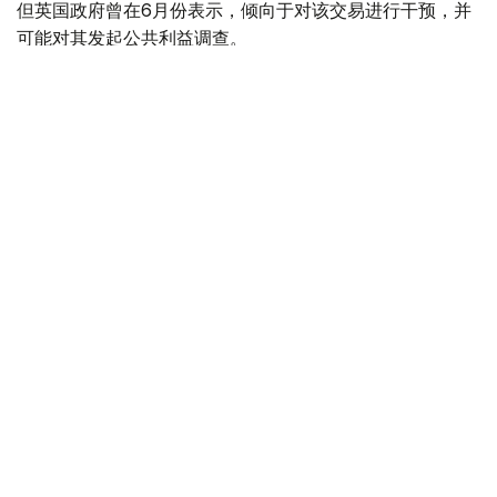
但英国政府曾在6月份表示，倾向于对该交易进行干预，并
可能对其发起公共利益调查。
政府指出，派拉蒙天舞首席执行官埃里森（David Ellison）
所提供的保证，已解决英国文化、媒体和体育大臣南迪
（Lisa Nandy）的担忧，这些保证将转化为具有法律约束
力的承诺。
政府指出，派拉蒙已同意，合并后集团在英国的有线电视和
点播服务将保留各自独立的编辑自主权。
政府补充称，派拉蒙旗下的英国“第五频道”（Channel 5）
新闻业务，在编辑权上将与CNN国际台（CNN
International）和哥伦比亚广播公司新闻台（CBS News）
保持独立。
派拉蒙对这一决定表示欢迎，称这为完成该交易的“重要里
程碑”。
交易将无需在英国接受漫长审查