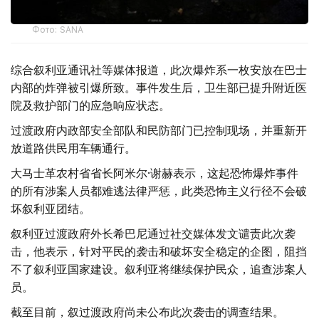
Фото: SANA
综合叙利亚通讯社等媒体报道，此次爆炸系一枚安放在巴士
内部的炸弹被引爆所致。事件发生后，卫生部已提升附近医
院及救护部门的应急响应状态。
过渡政府内政部安全部队和民防部门已控制现场，并重新开
放道路供民用车辆通行。
大马士革农村省省长阿米尔·谢赫表示，这起恐怖爆炸事件
的所有涉案人员都难逃法律严惩，此类恐怖主义行径不会破
坏叙利亚团结。
叙利亚过渡政府外长希巴尼通过社交媒体发文谴责此次袭
击，他表示，针对平民的袭击和破坏安全稳定的企图，阻挡
不了叙利亚国家建设。叙利亚将继续保护民众，追查涉案人
员。
截至目前，叙过渡政府尚未公布此次袭击的调查结果。