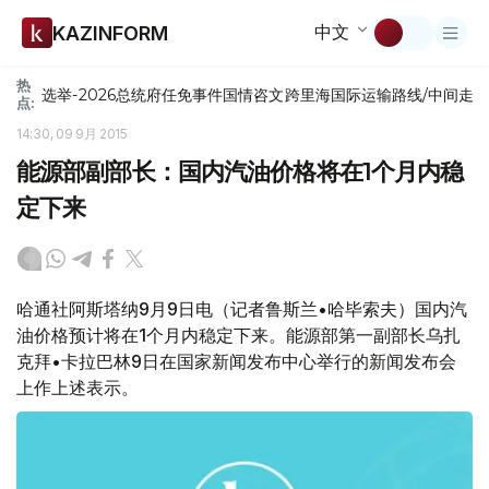
中文
KAZINFORM
热
选举-2026
总统府
任免
事件
国情咨文
跨里海国际运输路线/中间走
点:
14:30, 09 9月 2015
能源部副部长：国内汽油价格将在1个月内稳
定下来
哈通社阿斯塔纳9月9日电（记者鲁斯兰•哈毕索夫）国内汽
油价格预计将在1个月内稳定下来。能源部第一副部长乌扎
克拜•卡拉巴林9日在国家新闻发布中心举行的新闻发布会
上作上述表示。