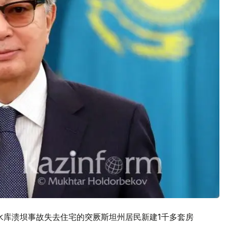
水库溃坝事故失去住宅的突厥斯坦州居民新建1千多套房