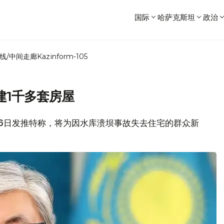
国际
哈萨克斯坦
政治
线/中间走廊
Kazinform-105
建1千多套房屋
总统6日发推特称，将为因水库溃坝事故失去住宅的群众新