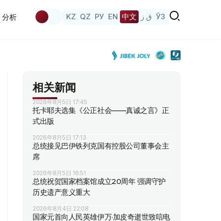
KZ
QZ
РУ
EN
中文
ق ز
ЎЗ
分析
相关新闻
2026年8月5日 17:45
托卡耶夫选集《公正社会——真诚之言》正
式出版
2026年8月5日 17:13
总统接见巴伊铁列克国有控股公司董事会主
席
2026年8月5日 16:51
总统祝贺国家档案馆成立20周年 强调守护
历史遗产意义重大
2026年8月4日 22:08
国家元首向人民英雄伊万·加皮奇逝世致唁电