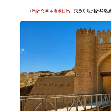
（
哈萨克国际通讯社讯
）突厥斯坦州萨乌然