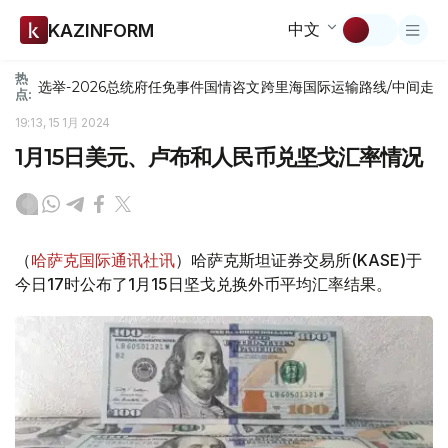
中文
KAZINFORM
热
选举-2026
总统府
任免
事件
国情咨文
跨里海国际运输路线/中间走
点:
19:13, 15 1月 2024
1月15日美元、卢布和人民币兑坚戈汇率情况
（
哈萨克国际通讯社讯
）哈萨克斯坦证券交易所(KASE)于
今日17时公布了1月15日坚戈兑换外币平均汇率结果。