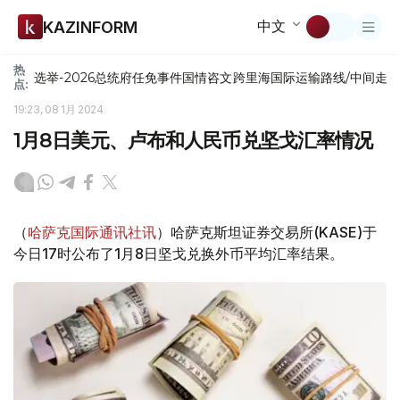
中文
KAZINFORM
热
选举-2026
总统府
任免
事件
国情咨文
跨里海国际运输路线/中间走
点:
19:23, 08 1月 2024
1月8日美元、卢布和人民币兑坚戈汇率情况
（
哈萨克国际通讯社讯
）哈萨克斯坦证券交易所(KASE)于
今日17时公布了1月8日坚戈兑换外币平均汇率结果。