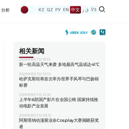
KZ
QZ
РУ
EN
中文
ق ز
ЎЗ
分析
相关新闻
2026年8月7日 15:13
新一轮高温天气来袭 多地最高气温或达41℃
2026年8月7日 13:13
哈萨克斯坦将首次举办世界手风琴与巴扬锦
标赛
2026年8月7日 12:32
上半年6部国产影片在全国公映 国家持续推
动电影产业发展
2026年8月7日 09:12
阿斯塔纳动漫展业余Cosplay大赛揭晓获奖
者