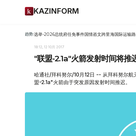
KAZINFORM
选举-2026
总统府
任免
事件
国情咨文
跨里海国际运输路
趋势:
18:12, 12 10月 2017
"联盟-2.1a"火箭发射时间将推
哈通社/拜科努尔/10月12日 -- 从拜科努
盟-2.1a"火箭由于突发原因发射时间推迟。