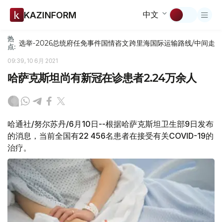
中文
KAZINFORM
热
选举-2026
总统府
任免
事件
国情咨文
跨里海国际运输路线/中间走
点:
09:39, 10 6月 2021
哈萨克斯坦尚有新冠在诊患者2.24万余人
哈通社/努尔苏丹/6月10日--根据哈萨克斯坦卫生部9日发布
的消息，当前全国有22 456名患者在接受有关COVID-19的
治疗。