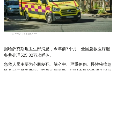
Фото: Kazinform
据哈萨克斯坦卫生部消息，今年前7个月，全国急救医疗服
务共处理525.32万次呼叫。
急救人员主要为心肌梗死、脑卒中、严重创伤、慢性疾病急
性并发症等患者提供紧急医疗救助，同时承担紧急接生以及
道路交通事故现场救援等任务。
目前，哈萨克斯坦全国共有20个独立急救站、92个城市急
救分站和189个区级急救部门，为城市和农村地区居民提供
紧急医疗服务。
全国每天共有1669支急救医疗队值班，并配备2728辆救护
车用于快速出诊。其中，1733辆服务于城市地区，995辆服