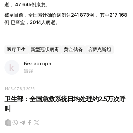
逝，
47 645
例康复。
截至目前，全国累计确诊病例达
241 873
例， 其中
217 168
例 已痊愈，
3014
人病逝。
医疗卫生
新型冠状病毒
黄金储备
哈萨克斯坦
без автора
编译
14:13, 07 8月 2026
卫生部：全国急救系统日均处理约2.5万次呼
叫