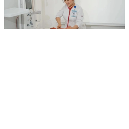
Фото: Kazinform
据介绍，目前哈萨克斯坦每年为约1400名新生儿实施手
术，全国各地区围产期中心均可提供相关专科医疗服务。
卫生部表示，在胎儿被诊断出患有先天性畸形后，孕妇将被
转诊至专业围产期中心，制定妊娠管理方案、分娩时间及方
式，并提前组建医疗团队，为新生儿出生后立即实施救治做
好准备。
目前，现代产前诊断技术可在孕18至20周发现多种先天性
疾病，为新生儿出生后尽早接受手术治疗创造条件。