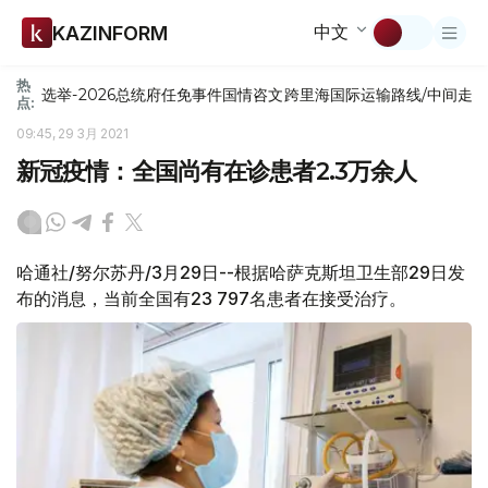
中文
KAZINFORM
热
选举-2026
总统府
任免
事件
国情咨文
跨里海国际运输路线/中间走
点:
09:45, 29 3月 2021
新冠疫情：全国尚有在诊患者2.3万余人
哈通社/努尔苏丹/3月29日--根据哈萨克斯坦卫生部29日发
布的消息，当前全国有23 797名患者在接受治疗。