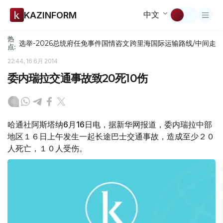
中文
KAZINFORM
热
选举-2026
总统府
任免
事件
国情咨文
跨里海国际运输路线/中间走
点:
22:44, 16 6月 2014
委内瑞拉交通事故致20死10伤
哈通社阿斯塔纳6月16日电，据新华网报道，委内瑞拉中部
地区１６日上午发生一起长途巴士交通事故，造成至少２０
人死亡，１０人受伤。