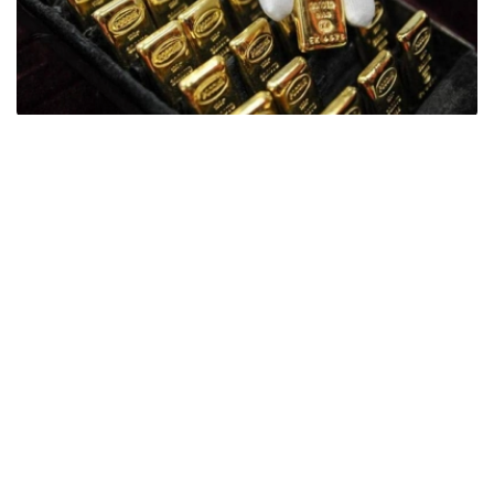
Фото: ӨзА
季度报告显示，哈萨克斯坦国家银行黄金储备增加了15吨。
波兰是2026年第二季度最大的黄金买家。该国在2026年第
二季度增加了51吨黄金储备。
中国购买了33吨黄金，乌兹别克斯坦购买了16吨，哈萨克
斯坦购买了15吨。约旦和捷克共和国的中央银行也分别增加
了6吨黄金储备。
全球各国央行在第二季度共购买了约289吨黄金，比2025年
同期增长了62%。去年同期，黄金购买量约为178吨。
世界黄金协会称，黄金需求的增长受到地缘政治不确定性、
本季度贵金属价格下跌，以及各国寻求国际储备多元化等因