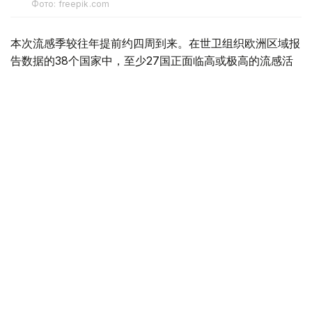
Фото: freepik.com
本次流感季较往年提前约四周到来。在世卫组织欧洲区域报
告数据的38个国家中，至少27国正面临高或极高的流感活
跃水平。
在爱尔兰、吉尔吉斯斯坦、黑山、塞尔维亚、斯洛文尼亚及
英国六国，接受流感样症状检测的患者中超过半数确诊感染
流感病毒。
世卫组织欧洲区域主任克鲁格指出，新型流感毒株——
AH3N2亚型流感病毒——正成为当前感染的主要致病原，
虽然尚无证据显示其致病严重程度有所增加。这一季节性流
感新变种已占欧洲区域确诊病例的90%，表明流感病毒的
微小基因变异就足以对卫生系统构成巨大压力，原因在于人
群对该新变体尚未建立足够的免疫屏障。
尽管疫苗未必能完全阻断感染，但来自英国的早期数据显
示，现行季节性流感疫苗可显著降低因AH3N2亚型流感病
毒导致重症的风险。接种疫苗依然是预防重症最为关键的措