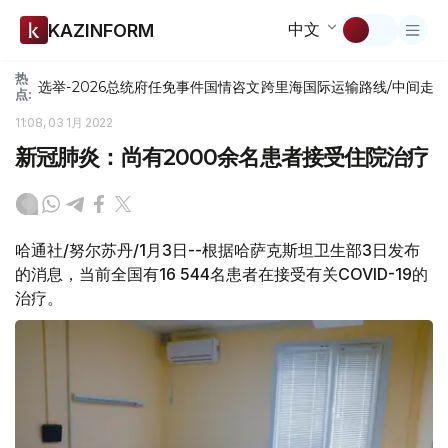
中文
KAZINFORM
热
选举-2026
总统府
任免
事件
国情咨文
跨里海国际运输路线/中间走
点:
11:08, 03 1月 2022
新冠肺炎：尚有2000余名患者接受住院治疗
哈通社/努尔苏丹/1月3日--根据哈萨克斯坦卫生部3日发布
的消息，当前全国有16 544名患者在接受有关COVID-19的
治疗。