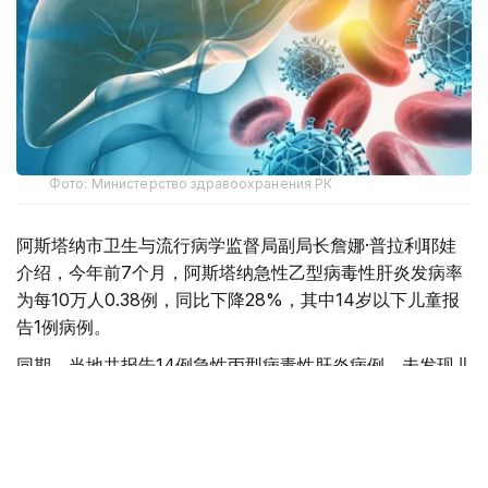
Фото: Министерство здравоохранения РК
阿斯塔纳市卫生与流行病学监督局副局长詹娜·普拉利耶娃
介绍，今年前7个月，阿斯塔纳急性乙型病毒性肝炎发病率
为每10万人0.38例，同比下降28%，其中14岁以下儿童报
告1例病例。
同期，当地共报告14例急性丙型病毒性肝炎病例，未发现儿
童感染病例，发病率为每10万人0.89例，较去年同期上升
1.4倍。
她表示，乙型和丙型病毒性肝炎都是严重的肝脏传染病，病
毒可通过受损皮肤或黏膜进入人体。感染源包括急性或慢性