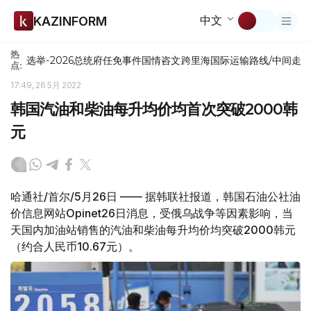
中文
KAZINFORM
热
选举-2026
总统府
任免
事件
国情咨文
跨里海国际运输路线/中间走
点:
17:49, 26 5月 2022
韩国汽油和柴油每升均价均首次突破2000韩
元
哈通社/首尔/5月26日 —— 据韩联社报道，韩国石油公社油
价信息网站Opinet26日消息，受俄乌战争等因素影响，当
天国内加油站销售的汽油和柴油每升均价均突破2000韩元
（约合人民币10.67元）。