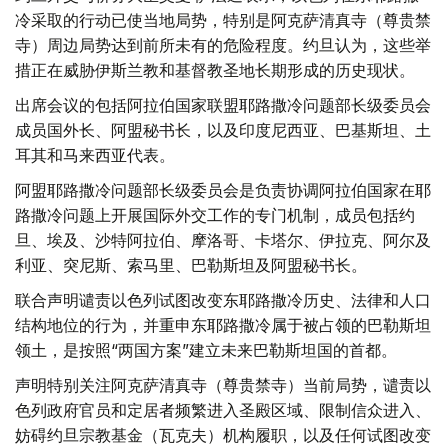
冷采取的行动已使当地局势，特别是阿克萨清真寺（尊贵禁
寺）周边局势达到前所未有的危险程度。约旦认为，这些举
措正在威胁伊斯兰教和基督教圣地长期形成的历史现状。
出席会议的包括阿拉伯国家联盟耶路撒冷问题部长级委员会
成员国外长、阿盟秘书长，以及印度尼西亚、巴基斯坦、土
耳其和马来西亚代表。
阿盟耶路撒冷问题部长级委员会是负责协调阿拉伯国家在耶
路撒冷问题上开展国际外交工作的专门机制，成员包括约
旦、埃及、沙特阿拉伯、摩洛哥、卡塔尔、伊拉克、阿尔及
利亚、突尼斯、索马里、巴勒斯坦及阿盟秘书长。
联合声明谴责以色列试图改变东耶路撒冷历史、法律和人口
结构地位的行为，并重申东耶路撒冷属于被占领的巴勒斯坦
领土，是按照“两国方案”建立未来巴勒斯坦国的首都。
声明特别关注阿克萨清真寺（尊贵禁寺）当前局势，谴责以
色列政府官员和定居者频繁进入圣殿区域、限制信众进入、
妨碍约旦宗教基金（瓦克夫）机构履职，以及任何试图改变