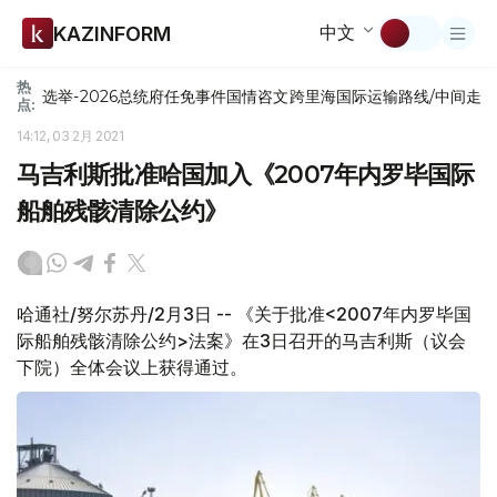
中文
KAZINFORM
热
选举-2026
总统府
任免
事件
国情咨文
跨里海国际运输路线/中间走
点:
14:12, 03 2月 2021
马吉利斯批准哈国加入《2007年内罗毕国际
船舶残骸清除公约》
哈通社/努尔苏丹/2月3日 -- 《关于批准<2007年内罗毕国
际船舶残骸清除公约>法案》在3日召开的马吉利斯（议会
下院）全体会议上获得通过。