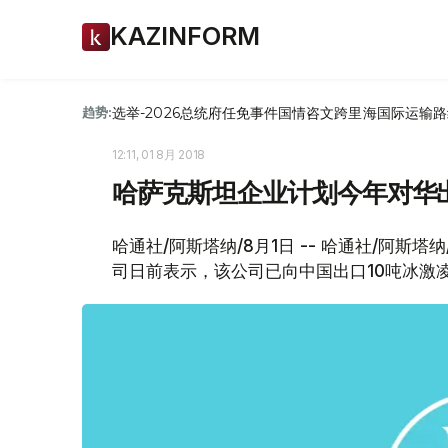
KAZINFORM
选举-2026
总统府
任免
事件
国情咨文
跨里海国际运输路
趋势:
12:11, 01 8月 2018
哈萨克斯坦企业计划今年对华出
哈通社/阿斯塔纳/8月1日 -- 哈通社/阿斯塔纳/
司日前表示，该公司已向中国出口10吨冰激