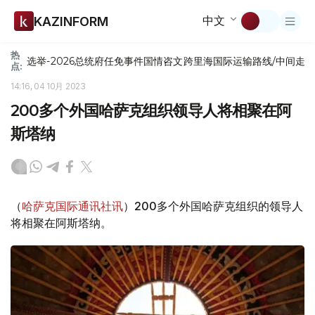
中文
KAZINFORM
热
选举-2026
总统府
任免
事件
国情咨文
跨里海国际运输路线/中间走
点:
14:16, 04 10月 2023
200多个外国哈萨克组织领导人将相聚在阿
斯塔纳
（
哈萨克国际通讯社讯
）200多个外国哈萨克组织的领导人
将相聚在阿斯塔纳。