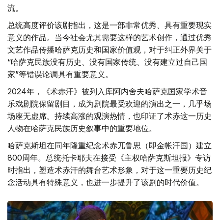
流。
总统高度评价该剧指出，这是一部非常优秀、具有重要现实
意义的作品。当今社会尤其需要这样的艺术创作，通过优秀
文艺作品传播哈萨克历史和国家价值观，对于纠正外界关于
“哈萨克民族没有历史、没有国家传统、没有建立过自己国
家”等错误论调具有重要意义。
2024年，《术赤汗》被列入库阿内舍夫哈萨克国家学术音
乐戏剧院保留剧目，成为剧院最受欢迎的演出之一，几乎场
场座无虚席。持续高涨的观演热情，也印证了术赤这一历史
人物在哈萨克民族历史叙事中的重要地位。
哈萨克斯坦在同年隆重纪念术赤兀鲁思（即金帐汗国）建立
800周年。总统托卡耶夫在接受《主权哈萨克斯坦报》专访
时指出，塑造术赤汗的舞台艺术形象，对于这一重要历史纪
念活动具有特殊意义，也进一步提升了该剧的时代价值。