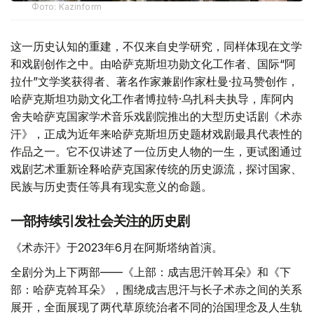
Фото: Kazinform
这一历史认知的重建，不仅来自史学研究，同样体现在文学
和戏剧创作之中。由哈萨克斯坦功勋文化工作者、国际“阿
拉什”文学奖获得者、著名作家兼剧作家杜曼·拉马赞创作，
哈萨克斯坦功勋文化工作者博拉特·乌扎科夫执导，库阿内
舍夫哈萨克国家学术音乐戏剧院推出的大型历史话剧《术赤
汗》，正成为近年来哈萨克斯坦历史题材戏剧最具代表性的
作品之一。它不仅讲述了一位历史人物的一生，更试图通过
戏剧艺术重新诠释哈萨克国家传统的历史源流，探讨国家、
民族与历史责任等具有现实意义的命题。
一部持续引发社会关注的历史剧
《术赤汗》于2023年6月在阿斯塔纳首演。
全剧分为上下两部——《上部：成吉思汗斡耳朵》和《下
部：哈萨克斡耳朵》，围绕成吉思汗与长子术赤之间的关系
展开，全面展现了两代草原统治者不同的治国理念及人生轨