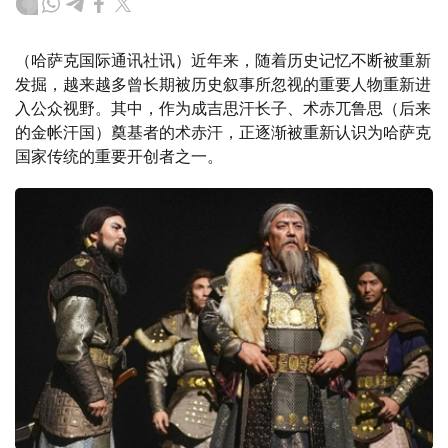
（哈萨克国际通讯社讯）近年来，随着历史记忆不断被重新
发掘，越来越多曾长期被历史叙事所忽视的重要人物重新进
入公众视野。其中，作为成吉思汗长子、术赤兀鲁思（后来
的金帐汗国）奠基者的术赤汗，正逐渐被重新认识为哈萨克
国家传统的重要开创者之一。