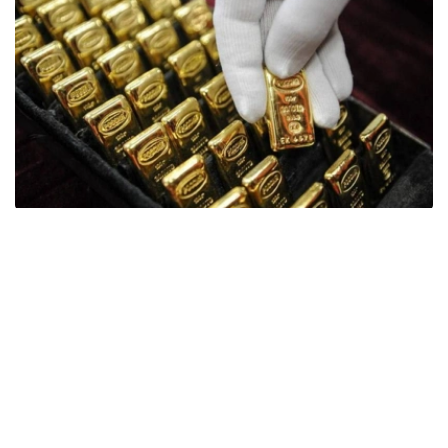
Фото: ӨзА
季度报告显示，哈萨克斯坦国家银行黄金储备增加了15吨。
波兰是2026年第二季度最大的黄金买家。该国在2026年第
二季度增加了51吨黄金储备。
中国购买了33吨黄金，乌兹别克斯坦购买了16吨，哈萨克
斯坦购买了15吨。约旦和捷克共和国的中央银行也分别增加
了6吨黄金储备。