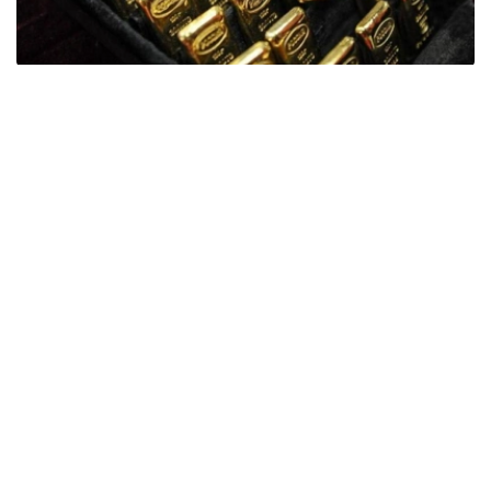
Фото: ӨзА
季度报告显示，哈萨克斯坦国家银行黄金储备增加了15吨。
波兰是2026年第二季度最大的黄金买家。该国在2026年第
二季度增加了51吨黄金储备。
中国购买了33吨黄金，乌兹别克斯坦购买了16吨，哈萨克
斯坦购买了15吨。约旦和捷克共和国的中央银行也分别增加
了6吨黄金储备。
全球各国央行在第二季度共购买了约289吨黄金，比2025年
同期增长了62%。去年同期，黄金购买量约为178吨。
世界黄金协会称，黄金需求的增长受到地缘政治不确定性、
本季度贵金属价格下跌，以及各国寻求国际储备多元化等因
素的影响。